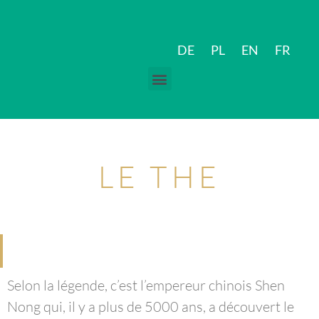
DE
PL
EN
FR
LE THE
Selon la légende, c’est l’empereur chinois Shen
Nong qui, il y a plus de 5000 ans, a découvert le